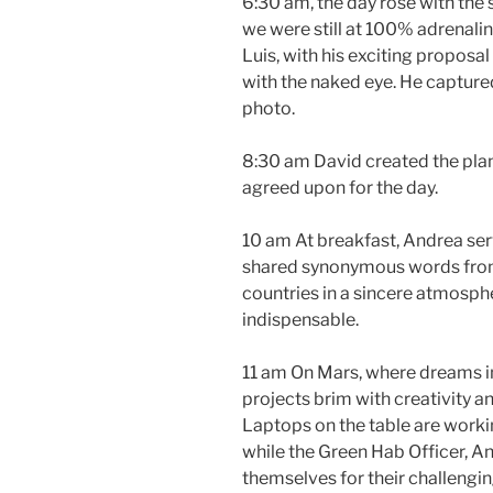
6:30 am, the day rose with the
we were still at 100% adrenali
Luis, with his exciting propos
with the naked eye. He capture
photo.
8:30 am David created the pla
agreed upon for the day.
10 am At breakfast, Andrea se
shared synonymous words from
countries in a sincere atmosphe
indispensable.
11 am On Mars, where dreams i
projects brim with creativity 
Laptops on the table are worki
while the Green Hab Officer, A
themselves for their challengin