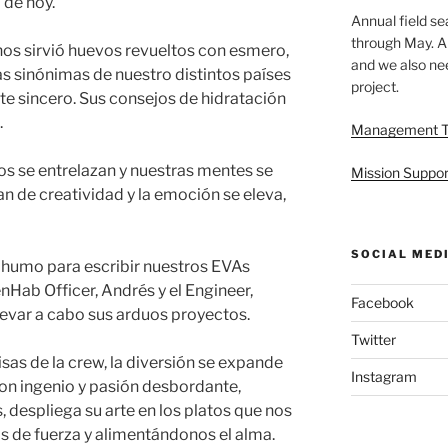
 de hoy.
Annual field s
through May. A
nos sirvió huevos revueltos con esmero,
and we also nee
 sinónimas de nuestro distintos países
project.
te sincero. Sus consejos de hidratación
.
Management 
s se entrelazan y nuestras mentes se
Mission Suppor
an de creatividad y la emoción se eleva,
SOCIAL MED
n humo para escribir nuestros EVAs
nHab Officer, Andrés y el Engineer,
Facebook
levar a cabo sus arduos proyectos.
Twitter
sas de la crew, la diversión se expande
Instagram
on ingenio y pasión desbordante,
 despliega su arte en los platos que nos
s de fuerza y alimentándonos el alma.