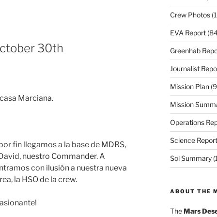
Crew Photos
(1
EVA Report
(84
October 30th
Greenhab Repo
Journalist Repo
Mission Plan
(9
 casa Marciana.
Mission Summ
Operations Rep
Science Repor
 por fin llegamos a la base de MDRS,
r David, nuestro Commander. A
Sol Summary
(
tramos con ilusión a nuestra nueva
a, la HSO de la crew.
ABOUT THE 
asionante!
The
Mars Dese