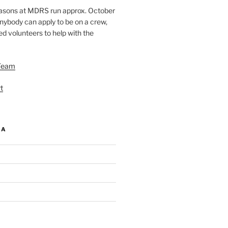
easons at MDRS run approx. October
nybody can apply to be on a crew,
d volunteers to help with the
Team
t
IA