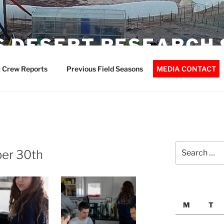
 DESERT RESEARCH 
 Crew Reports
Previous Field Seasons
MEDIA CONTACT
Search
ber 30th
for:
M
T