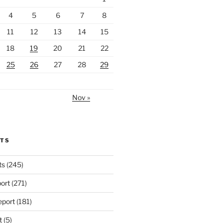
4
5
6
7
8
11
12
13
14
15
18
19
20
21
22
25
26
27
28
29
Nov »
RTS
ts
(245)
ort
(271)
port
(181)
t
(5)