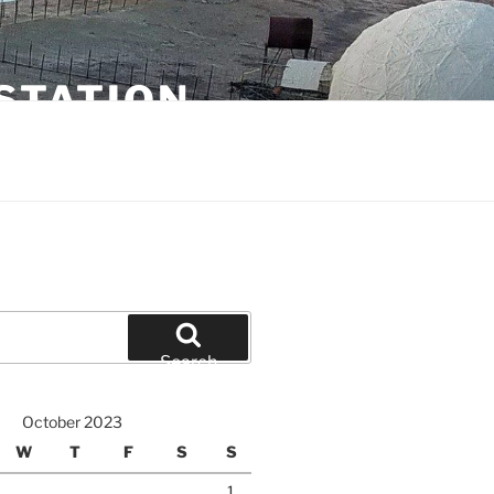
STATION
Search
October 2023
W
T
F
S
S
1