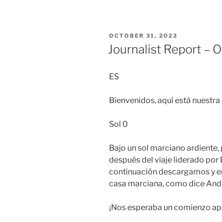
POSTED
OCTOBER 31, 2023
ON
Journalist Report – 
ES
Bienvenidos, aquí está nuestra
Sol 0
Bajo un sol marciano ardiente,
después del viaje liderado po
continuación descargamos y en
casa marciana, como dice Andre
¡Nos esperaba un comienzo ap