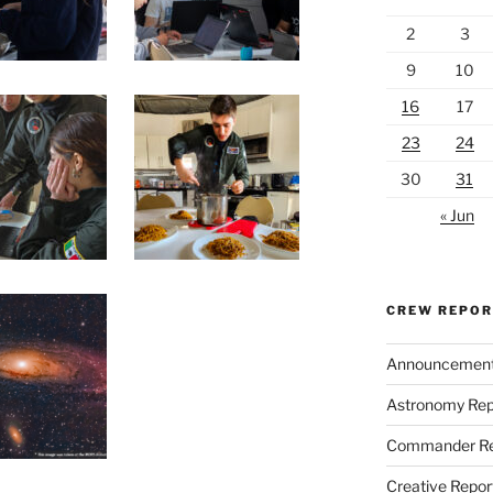
2
3
9
10
16
17
23
24
30
31
« Jun
CREW REPO
Announcemen
Astronomy Rep
Commander Re
Creative Repor