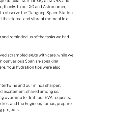
 spectacular Martian sky at MDRS, and
ne, thanks to our XO and Astronomer,
al to observe the Tiangong Space Station
d the eternal and vibrant moment in a
n and reminded us of the tasks we had
rved scrambled eggs with care, while we
 our various Spanish-speaking
re. Your hydration tips were also
ntertwine and our minds sharpen,
and excitement, shared among us.
ng overtime to draft our EVA requests,
ndrés, and the Engineer, Tomás, prepare
g projects.