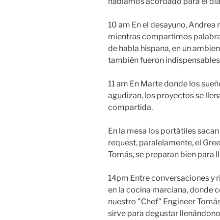
habíamos acordado para el día
10 am En el desayuno, Andrea 
mientras compartimos palabras
de habla hispana, en un ambien
también fueron indispensables
11 am En Marte donde los sueño
agudizan, los proyectos se llen
compartida.
En la mesa los portátiles saca
request, paralelamente, el Gree
Tomás, se preparan bien para l
14pm Entre conversaciones y ri
en la cocina marciana, donde c
nuestro "Chef" Engineer Tomás,
sirve para degustar llenándono