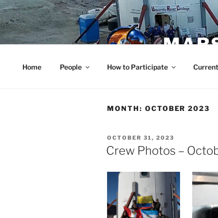
Skip
to
content
MARS
Home
People
How to Participate
Current
MONTH:
OCTOBER 2023
POSTED
OCTOBER 31, 2023
ON
Crew Photos – Octo