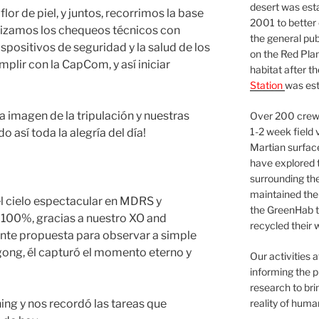
desert was esta
or de piel, y juntos, recorrimos la base
2001 to better
alizamos los chequeos técnicos con
the general pu
ispositivos de seguridad y la salud de los
on the Red Plan
mplir con la CapCom, y así iniciar
habitat after t
Station
was est
a imagen de la tripulación y nuestras
Over 200 crews
1-2 week field 
así toda la alegría del día!
Martian surfac
have explored t
surrounding the 
maintained the 
el cielo espectacular en MDRS y
the GreenHab t
 100%, gracias a nuestro XO and
recycled their 
ante propuesta para observar a simple
ngong, él capturó el momento eterno y
Our activities 
informing the p
research to bri
reality of huma
ing y nos recordó las tareas que