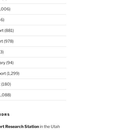
,006)
6)
rt
(881)
rt
(978)
3)
ary
(94)
ort
(1,299)
t
(180)
1,088)
MDRS
rt Research Station
in the Utah