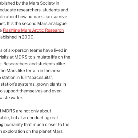
blished by the Mars Society in
 educate researchers, students and
blic about how humans can survive
et. It is the second Mars analogue
he
Flashline Mars Arctic Research
ablished in 2000.
 of six-person teams have lived in
visits at MDRS to simulate life on the
e. Researchers and students alike
he Mars-like terrain in the area
station in full “spacesuits”,
station’s systems, grown plants in
o support themselves and even
waste water.
at MDRS are not only about
ublic, but also conducting real
ng humanity that much closer to the
n exploration on the planet Mars.